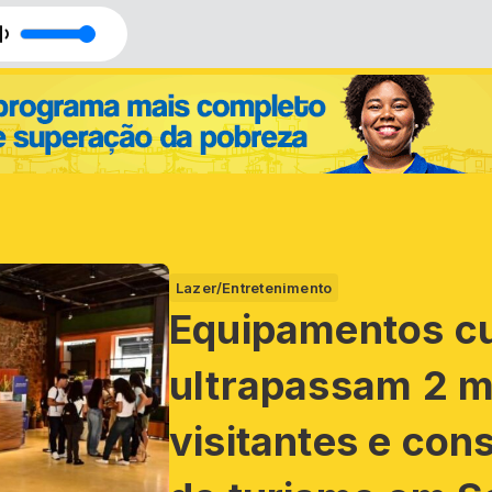
Lazer/Entretenimento
Equipamentos cu
ultrapassam 2 m
visitantes e co