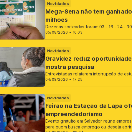
Novidades
Mega-Sena não tem ganhador
milhões
Dezenas sorteadas foram: 03 - 16 - 24 - 30
05/08/2026 • 10:03
Novidades
Gravidez reduz oportunidade
mostra pesquisa
Entrevistadas relataram interrupção de es
04/08/2026 • 17:25
Novidades
Feirão na Estação da Lapa of
empreendedorismo
Evento gratuito em Salvador reúne empresas
para quem busca emprego ou deseja abrir 