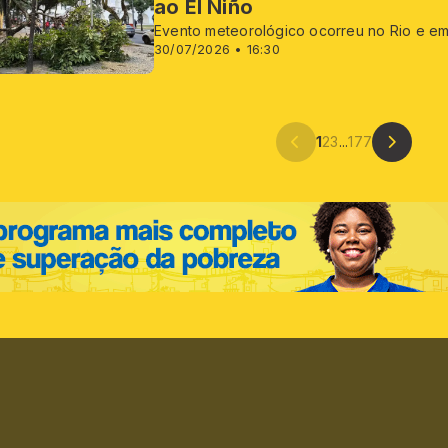
ao El Niño
Evento meteorológico ocorreu no Rio e e
30/07/2026 • 16:30
1
2
3
...
177