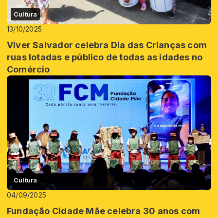
Cultura
13/10/2025
Viver Salvador celebra Dia das Crianças com
ruas lotadas e público de todas as idades no
Comércio
Cultura
04/09/2025
Fundação Cidade Mãe celebra 30 anos com