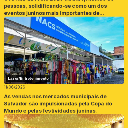
pessoas, solidificando-se como um dos
eventos juninos mais importantes de...
Lazer/Entretenimento
11/06/2026
As vendas nos mercados municipais de
Salvador são impulsionadas pela Copa do
Mundo e pelas festividades juninas.