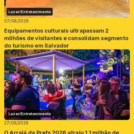
Lazer/Entretenimento
07/08/2026
Equipamentos culturais ultrapassam 2
milhões de visitantes e consolidam segmento
do turismo em Salvador
Lazer/Entretenimento
27/06/2026
O Arraiá da Prefs 2026 atraiu 1,1 milhão de