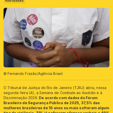
Novidades
© Fernando Frazão/Agência Brasil
O Tribunal de Justiça do Rio de Janeiro (TJRJ) abriu, nessa
segunda-feira (4), a Semana de Combate ao Assédio e à
Discriminação 2026.
De acordo com dados do Fórum
Brasileiro de Segurança Pública de 2025, 37,5% das
mulheres brasileiras de 16 anos ou mais sofreram algum
tipo de violência, 31% já sofreram ofensas verbais e 49%