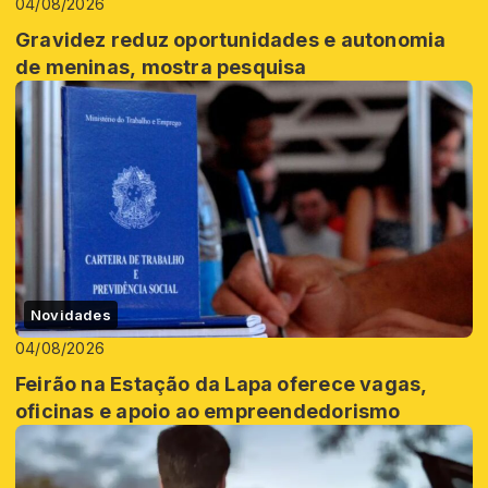
04/08/2026
Gravidez reduz oportunidades e autonomia
de meninas, mostra pesquisa
Novidades
04/08/2026
Feirão na Estação da Lapa oferece vagas,
oficinas e apoio ao empreendedorismo