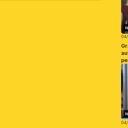
N
04
Gr
au
pe
N
04