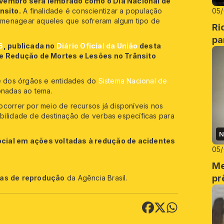
novembro será lembrado como o Dia Nacional de
nsito.
A finalidade é conscientizar a população
05
menagear aqueles que sofreram algum tipo de
Ri
pa
6
, publicada no
Diário Oficial da União
desta
 de Redução de Mortes e Lesões no Trânsito
te dos órgãos e entidades do
Sistema Nacional de
ionadas ao tema.
ocorrer por meio de recursos já disponíveis nos
bilidade de destinação de verbas específicas para
N
ocial em ações voltadas à redução de acidentes
05
Me
pr
cas de reprodução
da Agência Brasil.