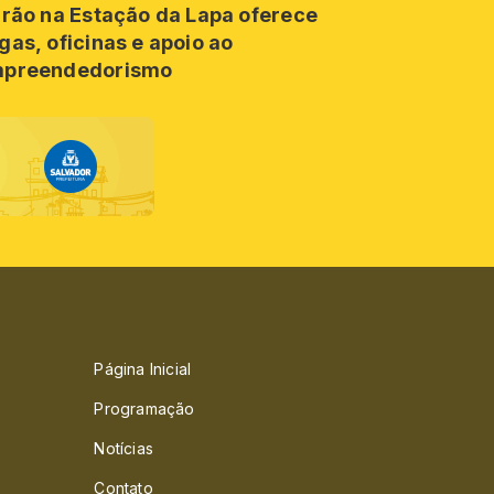
irão na Estação da Lapa oferece
gas, oficinas e apoio ao
preendedorismo
Página Inicial
Programação
Notícias
Contato