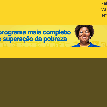
Fe
va
em