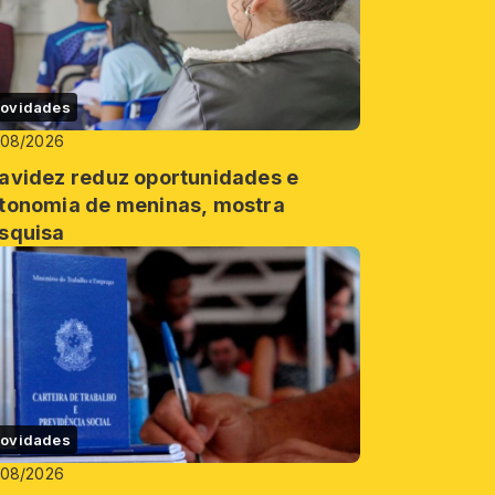
ovidades
/08/2026
avidez reduz oportunidades e
tonomia de meninas, mostra
squisa
ovidades
/08/2026