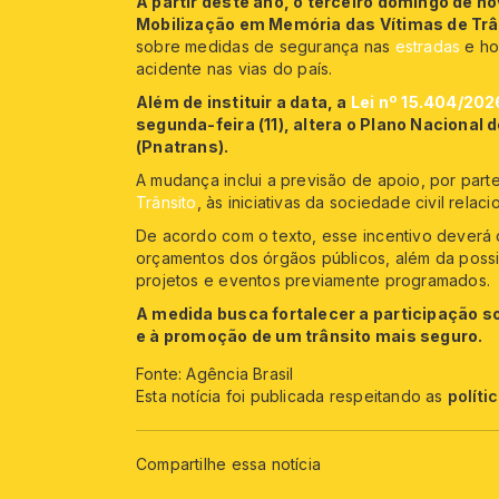
A partir deste ano, o terceiro domingo de 
Mobilização em Memória das Vítimas de Trâ
sobre medidas de segurança nas
estradas
e ho
acidente nas vias do país.
Além de instituir a data, a
Lei nº 15.404/202
segunda-feira (11), altera o Plano Nacional
(Pnatrans).
A mudança inclui a previsão de apoio, por par
Trânsito
, às iniciativas da sociedade civil relac
De acordo com o texto, esse incentivo deverá 
orçamentos dos órgãos públicos, além da possi
projetos e eventos previamente programados.
A medida busca fortalecer a participação s
e à promoção de um trânsito mais seguro.
Fonte: Agência Brasil
Esta notícia foi publicada respeitando as
políti
Compartilhe essa notícia