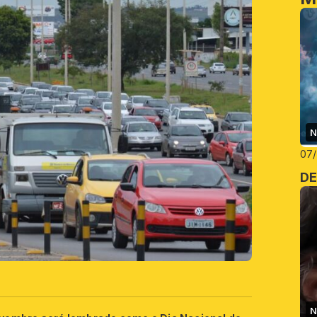
N
07
DE
N