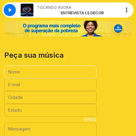
TOCANDO AGORA
TA LS DECOR
ENTREVISTA LS DECOR
Peça sua música
Nome:
E-mail:
Cidade:
Estado:
Mensagem:
0/650