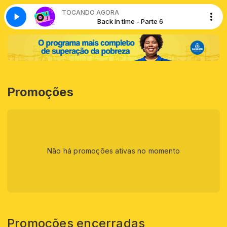
TOCANDO AGORA
 - Parte 6
Back in time - Parte 6
Promoções
Não há promoções ativas no momento
Promoções encerradas